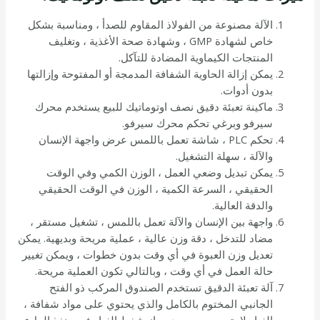
الآلة مصنوعة من الفولاذ المقاوم للصدأ ، ومناسبة بشكل
خاص لشهادة GMP ، وشهادة صحة الأغذية ، وتغليف
المنتجات الكيماوية المضادة للتآكل.
يمكن إزالة الحاوية الشفافة المدمجة أو المفتوحة وإزالتها
بدون أدوات.
ماكينة تعبئة دقيق نصف اوتوماتيك للبيع يستخدم محرك
سيرفو وبرغي تحكم محرك سيرفو.
تحكم PLC ، شاشة تعمل باللمس عرض واجهة الإنسان
والآلة ، سهلة التشغيل.
يمكن تبديل وضعي العمل ، الوزن الكمي وفي الوقت
الحقيقي ، السرعة الكمية ، الوزن في الوقت الحقيقي
والدقة العالية.
واجهة بين الإنسان والآلة تعمل باللمس ، تشغيل مستقر ،
مضاد للتدخل ، دقة وزن عالية ، عملية مريحة وبديهية. يمكن
تعديل وزن العبوة في أي وقت بدون خطوات ، ويمكن تغيير
حالة العمل في أي وقت ، وبالتالي تكون العملية مريحة.
آلة تعبئة الدقيق تستخدم الصندوق المركب ذو الفتح
الجانبي المختوم بالكامل والذي يحتوي على مواد شفافة ،
الغبار لا يتسرب ، ويوجد جهاز شفط الغبار في منفذ الملء