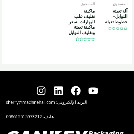
المسحوق
المسحوق
آلة تعبئة
ماكينة
التوابل-
تغليف علب
خطوط تعبئة
البهارات-سعر
ماكينة تعبئة
وتغليف التوابل
تم
التقييم
0
من
تم
5
التقييم
0
من
5
البريد الإلكتروني:
sherry@machinehall.com
هاتف:
008615515573212